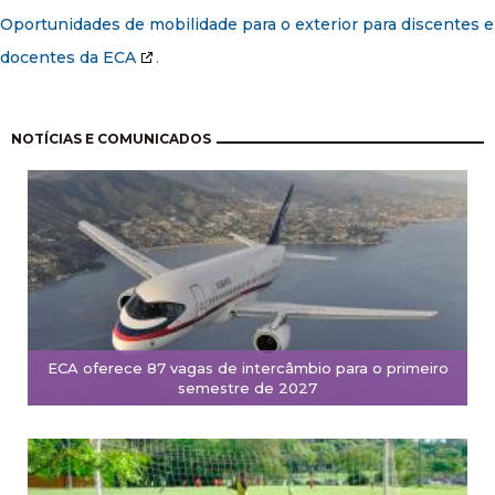
Oportunidades de mobilidade para o exterior para discentes e
docentes da ECA
.
Paginação
NOTÍCIAS E COMUNICADOS
ECA oferece 87 vagas de intercâmbio para o primeiro
semestre de 2027