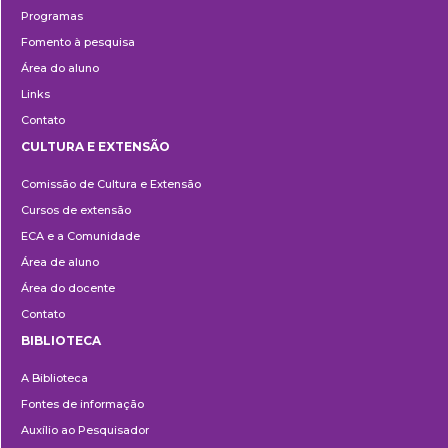
Programas
Fomento à pesquisa
Área do aluno
Links
Contato
CULTURA E EXTENSÃO
Cultura
Comissão de Cultura e Extensão
e
Cursos de extensão
Extensão
ECA e a Comunidade
Área de aluno
Área do docente
Contato
BIBLIOTECA
Biblioteca
A Biblioteca
Fontes de informação
Auxílio ao Pesquisador