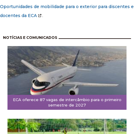
Oportunidades de mobilidade para o exterior para discentes e
docentes da ECA
.
Paginação
NOTÍCIAS E COMUNICADOS
ECA oferece 87 vagas de intercâmbio para o primeiro
semestre de 2027