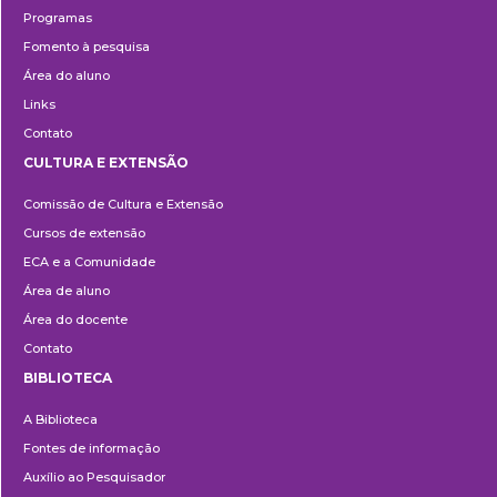
Programas
Fomento à pesquisa
Área do aluno
Links
Contato
CULTURA E EXTENSÃO
Cultura
Comissão de Cultura e Extensão
e
Cursos de extensão
Extensão
ECA e a Comunidade
Área de aluno
Área do docente
Contato
BIBLIOTECA
Biblioteca
A Biblioteca
Fontes de informação
Auxílio ao Pesquisador