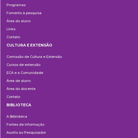
Programas
Fomento à pesquisa
Área do aluno
Links
Contato
CULTURA E EXTENSÃO
Cultura
Comissão de Cultura e Extensão
e
Cursos de extensão
Extensão
ECA e a Comunidade
Área de aluno
Área do docente
Contato
BIBLIOTECA
Biblioteca
A Biblioteca
Fontes de informação
Auxílio ao Pesquisador