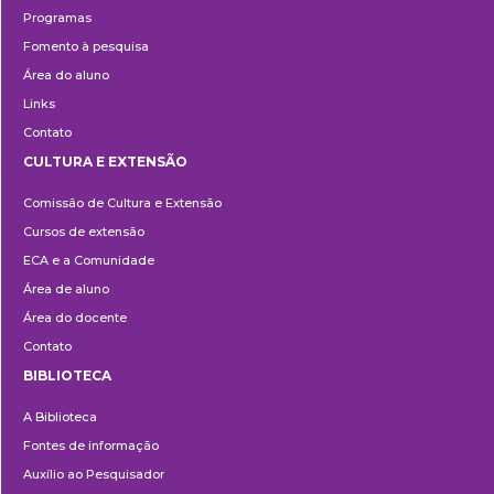
Programas
Fomento à pesquisa
Área do aluno
Links
Contato
CULTURA E EXTENSÃO
Cultura
Comissão de Cultura e Extensão
e
Cursos de extensão
Extensão
ECA e a Comunidade
Área de aluno
Área do docente
Contato
BIBLIOTECA
Biblioteca
A Biblioteca
Fontes de informação
Auxílio ao Pesquisador