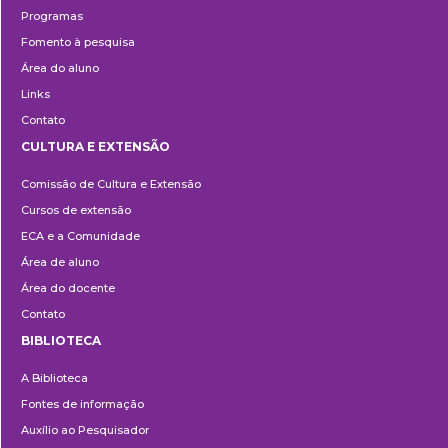
Programas
Fomento à pesquisa
Área do aluno
Links
Contato
CULTURA E EXTENSÃO
Cultura
Comissão de Cultura e Extensão
e
Cursos de extensão
Extensão
ECA e a Comunidade
Área de aluno
Área do docente
Contato
BIBLIOTECA
Biblioteca
A Biblioteca
Fontes de informação
Auxílio ao Pesquisador