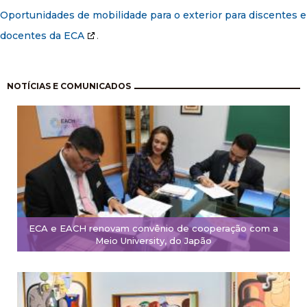
Oportunidades de mobilidade para o exterior para discentes e
docentes da ECA
.
Paginação
NOTÍCIAS E COMUNICADOS
ECA e EACH renovam convênio de cooperação com a
Meio University, do Japão