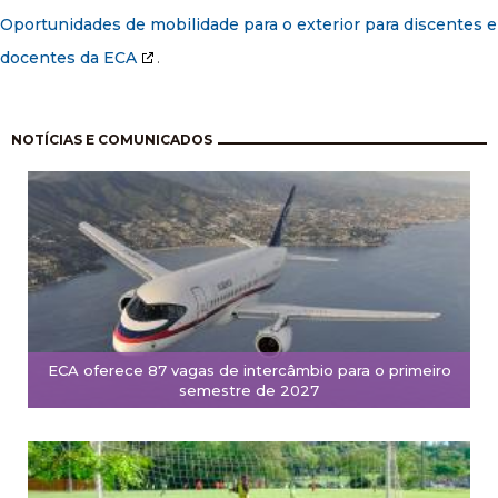
Oportunidades de mobilidade para o exterior para discentes e
docentes da ECA
.
Paginação
NOTÍCIAS E COMUNICADOS
ECA oferece 87 vagas de intercâmbio para o primeiro
semestre de 2027