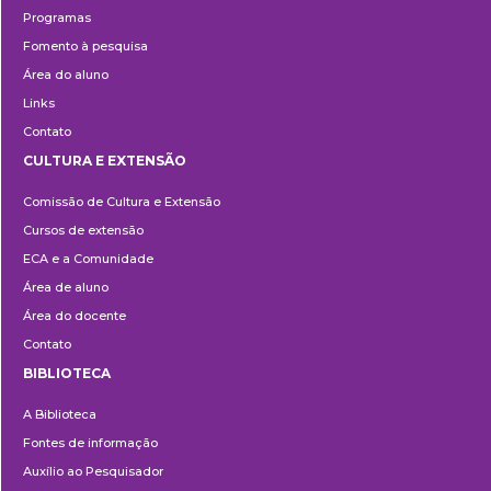
Programas
Fomento à pesquisa
Área do aluno
Links
Contato
CULTURA E EXTENSÃO
Cultura
Comissão de Cultura e Extensão
e
Cursos de extensão
Extensão
ECA e a Comunidade
Área de aluno
Área do docente
Contato
BIBLIOTECA
Biblioteca
A Biblioteca
Fontes de informação
Auxílio ao Pesquisador