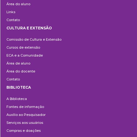
Área do aluno
Links
Contato
CULTURA E EXTENSÃO
Cultura
Comissão de Cultura e Extensão
e
Cursos de extensão
Extensão
ECA e a Comunidade
Área de aluno
Área do docente
Contato
BIBLIOTECA
Biblioteca
A Biblioteca
Fontes de informação
Auxílio ao Pesquisador
Serviços aos usuários
Compras e doações