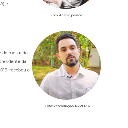
A) e
Foto: Acervo pessoal
or de mestrado
residente da
019, recebeu o
Foto: Reprodução/ PRPI-USP