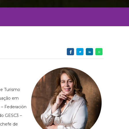
 e Turismo
duação em
 – Federación
 do GESC3 –
 chefe de