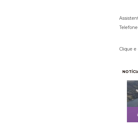
(11)
Assisten
Telefone
Clique e
Pagi
NOTÍCI