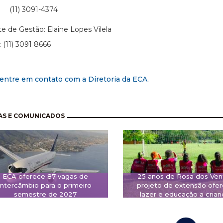
 3091-4374
te de Gestão: Elaine Lopes Vilela
: (11) 3091 8666
entre em contato com a Diretoria da ECA
.
nação
AS E COMUNICADOS
ECA oferece 87 vagas de
25 anos de Rosa dos Ven
intercâmbio para o primeiro
projeto de extensão ofe
semestre de 2027
lazer e educação a crian