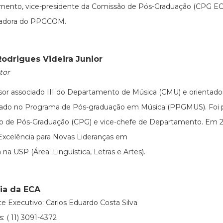
mento, vice-presidente da Comissão de Pós-Graduação (CPG EC
adora do PPGCOM.
Rodrigues Videira Junior
tor
sor associado III do Departamento de Música (CMU) e orientad
rado no Programa de Pós-graduação em Música (PPGMUS). Foi p
o de Pós-Graduação (CPG) e vice-chefe de Departamento. Em 2
xcelência para Novas Lideranças em
 na USP (Área: Linguística, Letras e Artes).
ria da ECA
te Executivo: Carlos Eduardo Costa Silva
: ( 11) 3091-4372