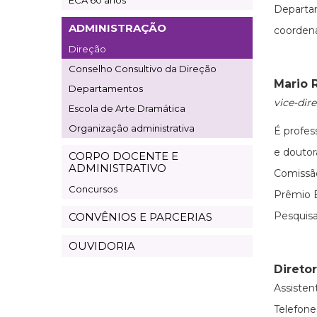
ECA 60 anos
Departa
ADMINISTRAÇÃO
coorden
Direção
Conselho Consultivo da Direção
Mario 
Departamentos
vice-dire
Escola de Arte Dramática
Organização administrativa
É profes
e douto
CORPO DOCENTE E
ADMINISTRATIVO
Comissã
Concursos
Prêmio E
Pesquisa
CONVÊNIOS E PARCERIAS
OUVIDORIA
Direto
Assisten
Telefones