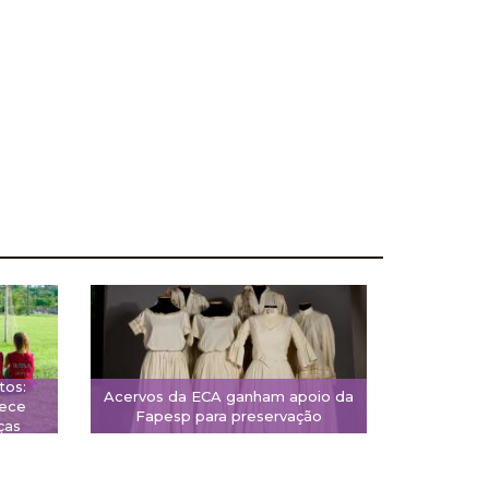
tos:
Acervos da ECA ganham apoio da
rece
Fapesp para preservação
ças