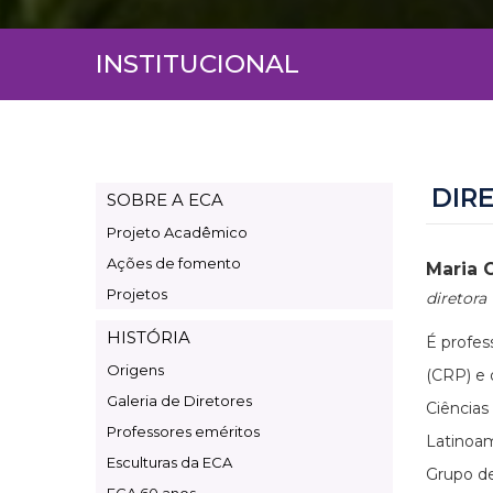
INSTITUCIONAL
DIR
SOBRE A ECA
Page
Projeto Acadêmico
Institucional
Ações de fomento
Maria 
Projetos
diretora
HISTÓRIA
É profes
Origens
(CRP) e
Galeria de Diretores
Ciências
Professores eméritos
Latinoam
Esculturas da ECA
Grupo de