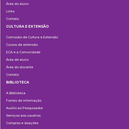
Área do aluno
Links
Contato
CULTURA E EXTENSÃO
Cultura
Comissão de Cultura e Extensão
e
Cursos de extensão
Extensão
ECA e a Comunidade
Área de aluno
Área do docente
Contato
BIBLIOTECA
Biblioteca
A Biblioteca
Fontes de informação
Auxílio ao Pesquisador
Serviços aos usuários
Compras e doações