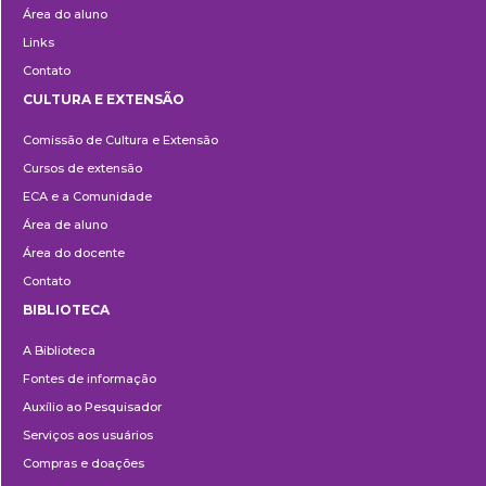
Área do aluno
Links
Contato
CULTURA E EXTENSÃO
Cultura
Comissão de Cultura e Extensão
e
Cursos de extensão
Extensão
ECA e a Comunidade
Área de aluno
Área do docente
Contato
BIBLIOTECA
Biblioteca
A Biblioteca
Fontes de informação
Auxílio ao Pesquisador
Serviços aos usuários
Compras e doações