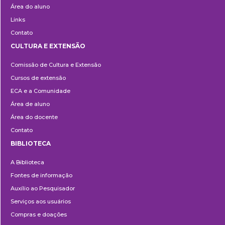
Área do aluno
Links
Contato
CULTURA E EXTENSÃO
Cultura
Comissão de Cultura e Extensão
e
Cursos de extensão
Extensão
ECA e a Comunidade
Área de aluno
Área do docente
Contato
BIBLIOTECA
Biblioteca
A Biblioteca
Fontes de informação
Auxílio ao Pesquisador
Serviços aos usuários
Compras e doações