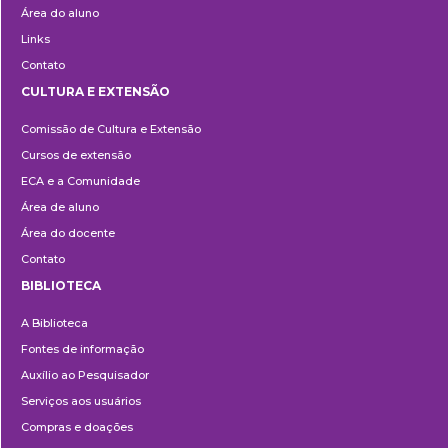
Área do aluno
Links
Contato
CULTURA E EXTENSÃO
Cultura
Comissão de Cultura e Extensão
e
Cursos de extensão
Extensão
ECA e a Comunidade
Área de aluno
Área do docente
Contato
BIBLIOTECA
Biblioteca
A Biblioteca
Fontes de informação
Auxílio ao Pesquisador
Serviços aos usuários
Compras e doações