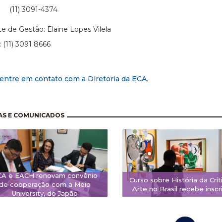
 3091-4374
te de Gestão: Elaine Lopes Vilela
: (11) 3091 8666
entre em contato com a Diretoria da ECA
.
nação
AS E COMUNICADOS
CA e EACH renovam convênio
Curso sobre História da Crít
de cooperação com a Meio
Arte no Brasil recebe inscr
University, do Japão