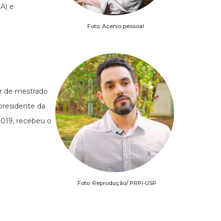
A) e
Foto: Acervo pessoal
or de mestrado
residente da
019, recebeu o
Foto: Reprodução/ PRPI-USP