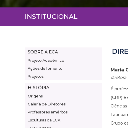
INSTITUCIONAL
DIR
SOBRE A ECA
Page
Projeto Acadêmico
Institucional
Ações de fomento
Maria 
Projetos
diretora
HISTÓRIA
É profes
Origens
(CRP) e
Galeria de Diretores
Ciências
Professores eméritos
Latinoam
Esculturas da ECA
Grupo de