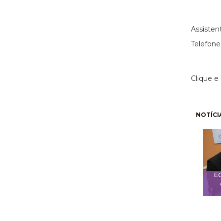
(11)
Assisten
Telefone
Clique e
Pagi
NOTÍCI
E