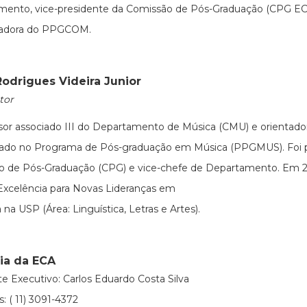
mento, vice-presidente da Comissão de Pós-Graduação (CPG EC
adora do PPGCOM.
Rodrigues Videira Junior
tor
sor associado III do Departamento de Música (CMU) e orientad
rado no Programa de Pós-graduação em Música (PPGMUS). Foi p
o de Pós-Graduação (CPG) e vice-chefe de Departamento. Em 2
xcelência para Novas Lideranças em
 na USP (Área: Linguística, Letras e Artes).
ria da ECA
te Executivo: Carlos Eduardo Costa Silva
: ( 11) 3091-4372