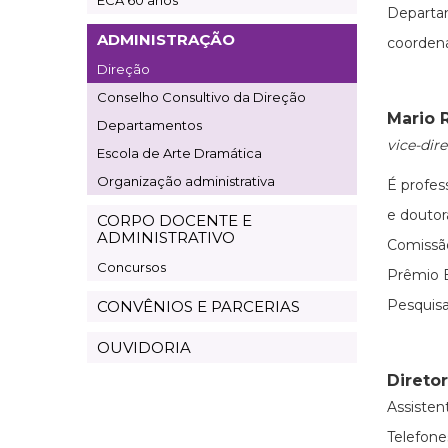
ECA 60 anos
Departa
ADMINISTRAÇÃO
coorden
Direção
Conselho Consultivo da Direção
Mario 
Departamentos
vice-dire
Escola de Arte Dramática
Organização administrativa
É profes
e douto
CORPO DOCENTE E
ADMINISTRATIVO
Comissã
Concursos
Prêmio E
Pesquisa
CONVÊNIOS E PARCERIAS
OUVIDORIA
Direto
Assisten
Telefones