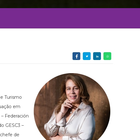
 e Turismo
duação em
 – Federación
 do GESC3 –
 chefe de