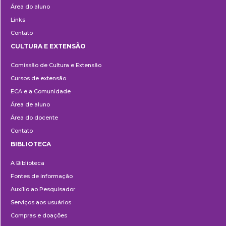
Área do aluno
Links
Contato
CULTURA E EXTENSÃO
Cultura
Comissão de Cultura e Extensão
e
Cursos de extensão
Extensão
ECA e a Comunidade
Área de aluno
Área do docente
Contato
BIBLIOTECA
Biblioteca
A Biblioteca
Fontes de informação
Auxílio ao Pesquisador
Serviços aos usuários
Compras e doações