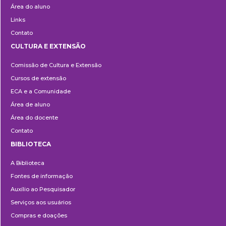
Área do aluno
Links
Contato
CULTURA E EXTENSÃO
Cultura
Comissão de Cultura e Extensão
e
Cursos de extensão
Extensão
ECA e a Comunidade
Área de aluno
Área do docente
Contato
BIBLIOTECA
Biblioteca
A Biblioteca
Fontes de informação
Auxílio ao Pesquisador
Serviços aos usuários
Compras e doações