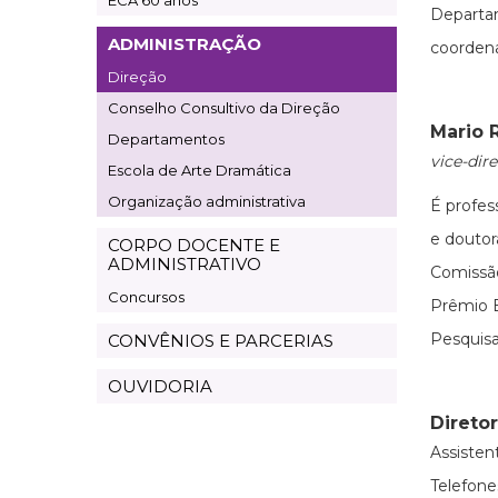
ECA 60 anos
Departa
ADMINISTRAÇÃO
coorden
Direção
Conselho Consultivo da Direção
Mario 
Departamentos
vice-dire
Escola de Arte Dramática
Organização administrativa
É profes
e douto
CORPO DOCENTE E
ADMINISTRATIVO
Comissã
Concursos
Prêmio E
Pesquisa
CONVÊNIOS E PARCERIAS
OUVIDORIA
Direto
Assisten
Telefones