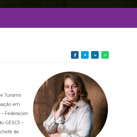
 e Turismo
duação em
 – Federación
 do GESC3 –
 chefe de