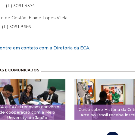
 3091-4374
te de Gestão: Elaine Lopes Vilela
: (11) 3091 8666
entre em contato com a Diretoria da ECA
.
nação
AS E COMUNICADOS
CA e EACH renovam convênio
Curso sobre História da Crít
de cooperação com a Meio
Arte no Brasil recebe inscr
University, do Japão