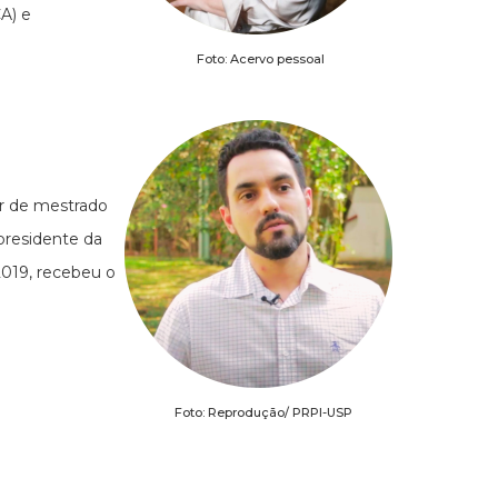
A) e
Foto: Acervo pessoal
or de mestrado
residente da
019, recebeu o
Foto: Reprodução/ PRPI-USP