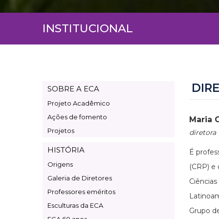
INSTITUCIONAL
DIR
SOBRE A ECA
Page
Projeto Acadêmico
Institucional
Ações de fomento
Maria 
Projetos
diretora
HISTÓRIA
É profes
Origens
(CRP) e
Galeria de Diretores
Ciências
Professores eméritos
Latinoam
Esculturas da ECA
Grupo de