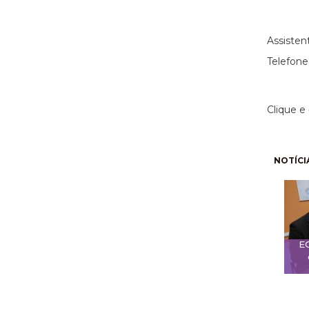
(11)
Assisten
Telefone
Clique e
Pagi
NOTÍCI
E