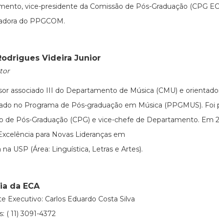
mento, vice-presidente da Comissão de Pós-Graduação (CPG EC
adora do PPGCOM.
Rodrigues Videira Junior
tor
sor associado III do Departamento de Música (CMU) e orientad
rado no Programa de Pós-graduação em Música (PPGMUS). Foi p
o de Pós-Graduação (CPG) e vice-chefe de Departamento. Em 2
xcelência para Novas Lideranças em
 na USP (Área: Linguística, Letras e Artes).
ria da ECA
te Executivo: Carlos Eduardo Costa Silva
: ( 11) 3091-4372