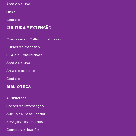
Área do aluno
Links
Contato
CULTURA E EXTENSÃO
Cultura
Comissão de Cultura e Extensão
e
Cursos de extensão
Extensão
ECA e a Comunidade
Área de aluno
Área do docente
Contato
BIBLIOTECA
Biblioteca
A Biblioteca
Fontes de informação
Auxílio ao Pesquisador
Serviços aos usuários
Compras e doações