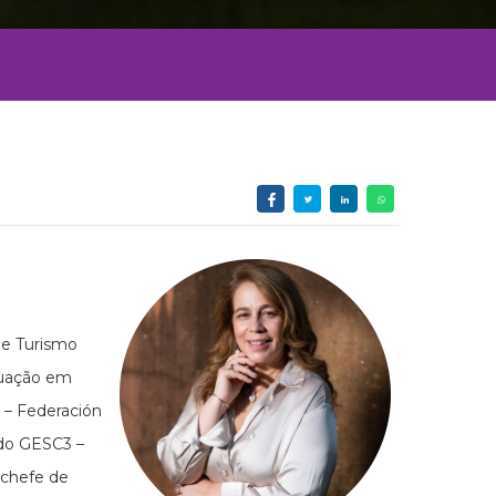
 e Turismo
duação em
 – Federación
 do GESC3 –
 chefe de