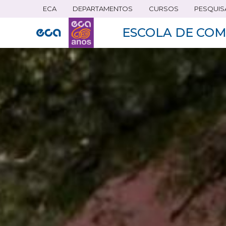
ECA
DEPARTAMENTOS
CURSOS
PESQUIS
Pular
para
ESCOLA DE COM
o
conteúdo
principal