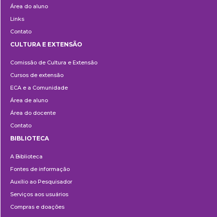
Área do aluno
Links
Contato
CULTURA E EXTENSÃO
Cultura
Comissão de Cultura e Extensão
e
Cursos de extensão
Extensão
ECA e a Comunidade
Área de aluno
Área do docente
Contato
BIBLIOTECA
Biblioteca
A Biblioteca
Fontes de informação
Auxílio ao Pesquisador
Serviços aos usuários
Compras e doações