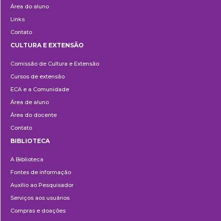
Área do aluno
Links
Contato
CULTURA E EXTENSÃO
Cultura
Comissão de Cultura e Extensão
e
Cursos de extensão
Extensão
ECA e a Comunidade
Área de aluno
Área do docente
Contato
BIBLIOTECA
Biblioteca
A Biblioteca
Fontes de informação
Auxílio ao Pesquisador
Serviços aos usuários
Compras e doações