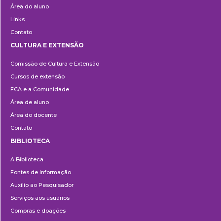
Área do aluno
Links
Contato
CULTURA E EXTENSÃO
Cultura
Comissão de Cultura e Extensão
e
Cursos de extensão
Extensão
ECA e a Comunidade
Área de aluno
Área do docente
Contato
BIBLIOTECA
Biblioteca
A Biblioteca
Fontes de informação
Auxílio ao Pesquisador
Serviços aos usuários
Compras e doações