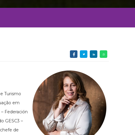
 e Turismo
duação em
 – Federación
 do GESC3 –
 chefe de