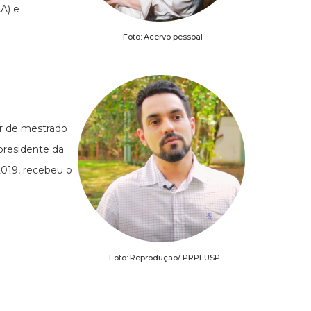
A) e
Foto: Acervo pessoal
or de mestrado
residente da
019, recebeu o
Foto: Reprodução/ PRPI-USP