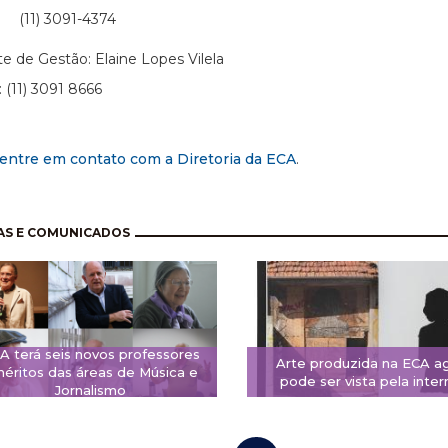
 3091-4374
te de Gestão: Elaine Lopes Vilela
: (11) 3091 8666
entre em contato com a Diretoria da ECA
.
nação
AS E COMUNICADOS
A terá seis novos professores
Arte produzida na ECA a
éritos das áreas de Música e
pode ser vista pela inter
Jornalismo