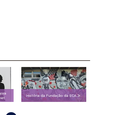
gora
História da Fundação da ECA Jr.
net