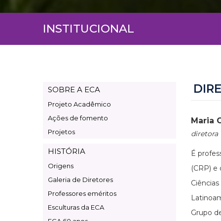
INSTITUCIONAL
DIR
SOBRE A ECA
Page
Projeto Acadêmico
Institucional
Ações de fomento
Maria 
Projetos
diretora
HISTÓRIA
É profes
Origens
(CRP) e
Galeria de Diretores
Ciências
Professores eméritos
Latinoam
Esculturas da ECA
Grupo de