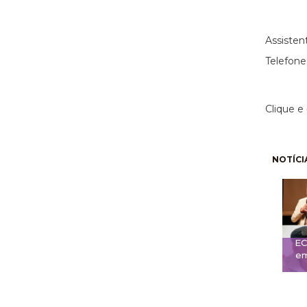
(11)
Assisten
Telefone
Clique e
Pagi
NOTÍCI
EC
em