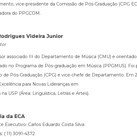
mento, vice-presidente da Comissão de Pós-Graduação (CPG EC
adora do PPGCOM.
Rodrigues Videira Junior
tor
sor associado III do Departamento de Música (CMU) e orientad
rado no Programa de Pós-graduação em Música (PPGMUS). Foi p
o de Pós-Graduação (CPG) e vice-chefe de Departamento. Em 2
xcelência para Novas Lideranças em
 na USP (Área: Linguística, Letras e Artes).
ria da ECA
te Executivo: Carlos Eduardo Costa Silva
: ( 11) 3091-4372