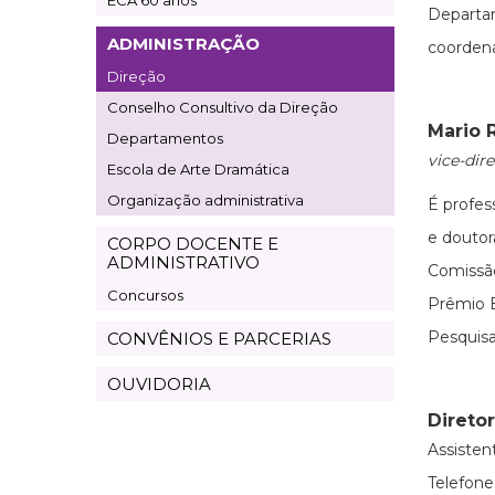
ECA 60 anos
Departa
ADMINISTRAÇÃO
coorden
Direção
Conselho Consultivo da Direção
Mario 
Departamentos
vice-dire
Escola de Arte Dramática
Organização administrativa
É profes
e douto
CORPO DOCENTE E
ADMINISTRATIVO
Comissã
Concursos
Prêmio E
Pesquisa
CONVÊNIOS E PARCERIAS
OUVIDORIA
Direto
Assisten
Telefones