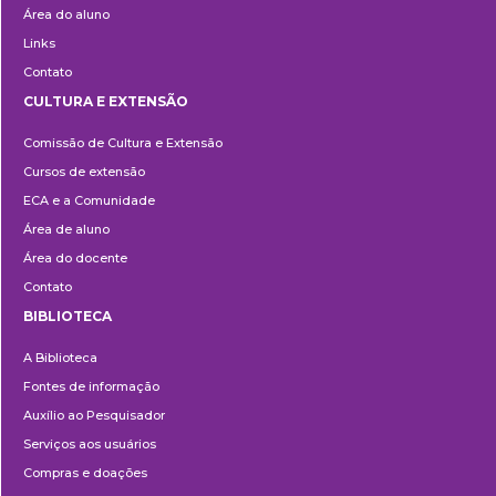
Área do aluno
Links
Contato
CULTURA E EXTENSÃO
Cultura
Comissão de Cultura e Extensão
e
Cursos de extensão
Extensão
ECA e a Comunidade
Área de aluno
Área do docente
Contato
BIBLIOTECA
Biblioteca
A Biblioteca
Fontes de informação
Auxílio ao Pesquisador
Serviços aos usuários
Compras e doações