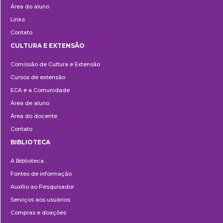
Área do aluno
Links
Contato
CULTURA E EXTENSÃO
Cultura
Comissão de Cultura e Extensão
e
Cursos de extensão
Extensão
ECA e a Comunidade
Área de aluno
Área do docente
Contato
BIBLIOTECA
Biblioteca
A Biblioteca
Fontes de informação
Auxílio ao Pesquisador
Serviços aos usuários
Compras e doações