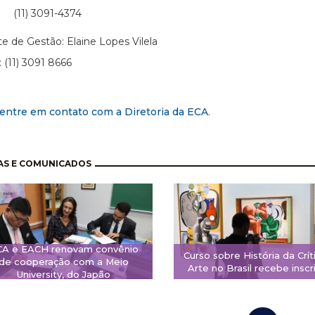
 3091-4374
te de Gestão: Elaine Lopes Vilela
: (11) 3091 8666
entre em contato com a Diretoria da ECA
.
nação
AS E COMUNICADOS
CA e EACH renovam convênio
Curso sobre História da Crít
de cooperação com a Meio
Arte no Brasil recebe inscr
University, do Japão