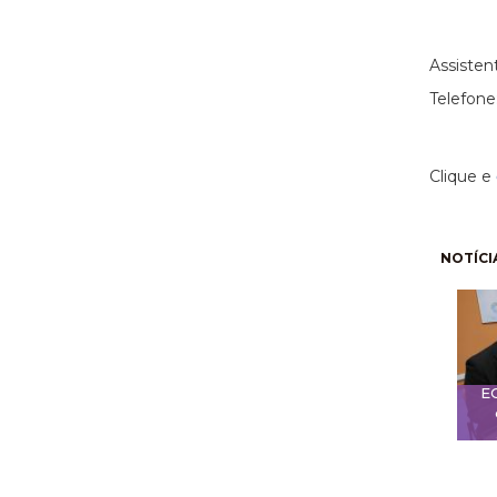
(11)
Assisten
Telefone
Clique e
Pagi
NOTÍCI
E