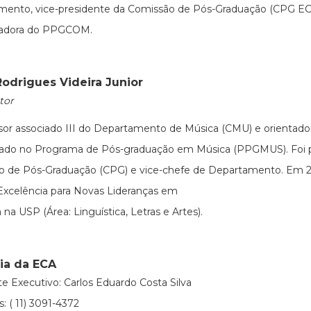
mento, vice-presidente da Comissão de Pós-Graduação (CPG EC
adora do PPGCOM.
Rodrigues Videira Junior
tor
sor associado III do Departamento de Música (CMU) e orientad
rado no Programa de Pós-graduação em Música (PPGMUS). Foi p
o de Pós-Graduação (CPG) e vice-chefe de Departamento. Em 2
xcelência para Novas Lideranças em
 na USP (Área: Linguística, Letras e Artes).
ria da ECA
te Executivo: Carlos Eduardo Costa Silva
: ( 11) 3091-4372