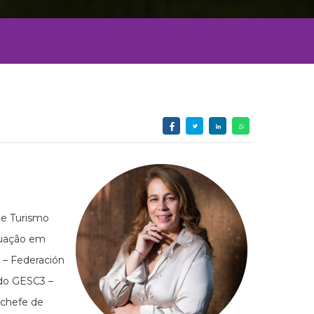
 e Turismo
duação em
 – Federación
 do GESC3 –
 chefe de