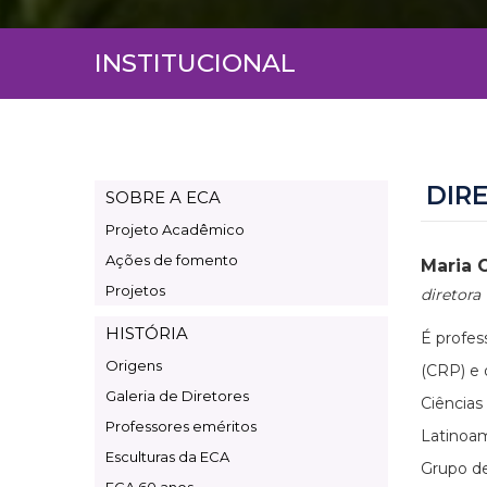
INSTITUCIONAL
DIR
SOBRE A ECA
Page
Projeto Acadêmico
Institucional
Ações de fomento
Maria 
Projetos
diretora
HISTÓRIA
É profes
Origens
(CRP) e
Galeria de Diretores
Ciências
Professores eméritos
Latinoam
Esculturas da ECA
Grupo de