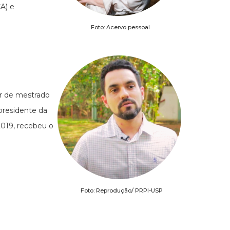
A) e
Foto: Acervo pessoal
or de mestrado
residente da
019, recebeu o
Foto: Reprodução/ PRPI-USP