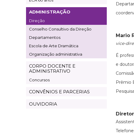
ECA 60 anos
Departa
ADMINISTRAÇÃO
coorden
Direção
Conselho Consultivo da Direção
Mario 
Departamentos
vice-dire
Escola de Arte Dramática
Organização administrativa
É profes
e douto
CORPO DOCENTE E
ADMINISTRATIVO
Comissã
Concursos
Prêmio E
Pesquisa
CONVÊNIOS E PARCERIAS
OUVIDORIA
Direto
Assisten
Telefones