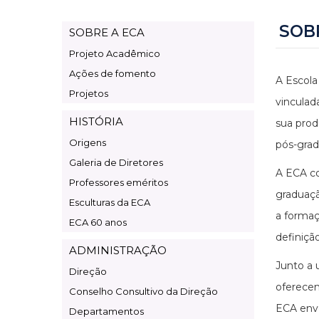
SOB
SOBRE A ECA
Page
Projeto Acadêmico
Institucional
Ações de fomento
A Escola
Projetos
vinculad
HISTÓRIA
sua prod
Origens
pós-grad
Galeria de Diretores
A ECA c
Professores eméritos
graduaçã
Esculturas da ECA
a formaç
ECA 60 anos
definiçã
ADMINISTRAÇÃO
Junto a 
Direção
oferecem
Conselho Consultivo da Direção
ECA envo
Departamentos