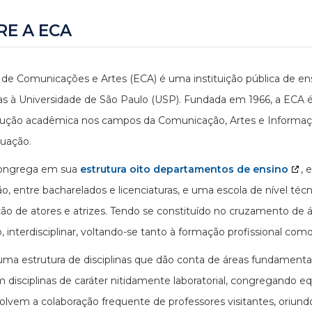
RE A ECA
 de Comunicações e Artes (ECA) é uma instituição pública de en
as à Universidade de São Paulo (USP). Fundada em 1966, a ECA é
ução acadêmica nos campos da Comunicação, Artes e Informação
uação.
ongrega em sua
estrutura oito departamentos de ensino
, 
o, entre bacharelados e licenciaturas, e uma escola de nível técn
ão de atores e atrizes. Tendo se constituído no cruzamento de
o, interdisciplinar, voltando-se tanto à formação profissional com
uma estrutura de disciplinas que dão conta de áreas fundamen
 disciplinas de caráter nitidamente laboratorial, congregando eq
lvem a colaboração frequente de professores visitantes, oriundos