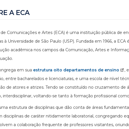
RE A ECA
 de Comunicações e Artes (ECA) é uma instituição pública de en
as à Universidade de São Paulo (USP). Fundada em 1966, a ECA é
ução acadêmica nos campos da Comunicação, Artes e Informação
uação.
ongrega em sua
estrutura oito departamentos de ensino
, 
o, entre bacharelados e licenciaturas, e uma escola de nível técn
ão de atores e atrizes. Tendo se constituído no cruzamento de
o, interdisciplinar, voltando-se tanto à formação profissional com
uma estrutura de disciplinas que dão conta de áreas fundamen
 disciplinas de caráter nitidamente laboratorial, congregando eq
lvem a colaboração frequente de professores visitantes, oriundos