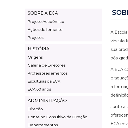
SOB
SOBRE A ECA
Page
Projeto Acadêmico
Institucional
Ações de fomento
A Escola
Projetos
vinculad
HISTÓRIA
sua prod
Origens
pós-grad
Galeria de Diretores
A ECA c
Professores eméritos
graduaçã
Esculturas da ECA
a formaç
ECA 60 anos
definiçã
ADMINISTRAÇÃO
Junto a 
Direção
oferecem
Conselho Consultivo da Direção
ECA envo
Departamentos