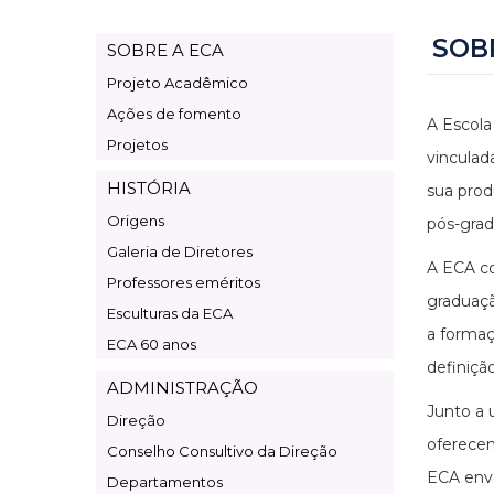
SOB
SOBRE A ECA
Page
Projeto Acadêmico
Institucional
Ações de fomento
A Escola
Projetos
vinculad
HISTÓRIA
sua prod
Origens
pós-grad
Galeria de Diretores
A ECA c
Professores eméritos
graduaçã
Esculturas da ECA
a formaç
ECA 60 anos
definiçã
ADMINISTRAÇÃO
Junto a 
Direção
oferecem
Conselho Consultivo da Direção
ECA envo
Departamentos