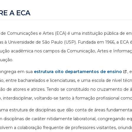
RE A ECA
 de Comunicações e Artes (ECA) é uma instituição pública de en
as à Universidade de São Paulo (USP). Fundada em 1966, a ECA é
ução acadêmica nos campos da Comunicação, Artes e Informação
uação.
ongrega em sua
estrutura oito departamentos de ensino
, 
o, entre bacharelados e licenciaturas, e uma escola de nível técn
ão de atores e atrizes. Tendo se constituído no cruzamento de
o, interdisciplinar, voltando-se tanto à formação profissional com
uma estrutura de disciplinas que dão conta de áreas fundamen
 disciplinas de caráter nitidamente laboratorial, congregando eq
lvem a colaboração frequente de professores visitantes, oriundos