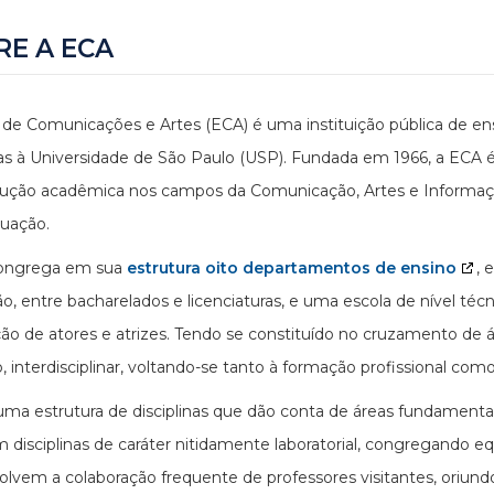
RE A ECA
 de Comunicações e Artes (ECA) é uma instituição pública de en
as à Universidade de São Paulo (USP). Fundada em 1966, a ECA é
ução acadêmica nos campos da Comunicação, Artes e Informação
uação.
ongrega em sua
estrutura oito departamentos de ensino
, 
o, entre bacharelados e licenciaturas, e uma escola de nível técn
ão de atores e atrizes. Tendo se constituído no cruzamento de
o, interdisciplinar, voltando-se tanto à formação profissional com
uma estrutura de disciplinas que dão conta de áreas fundamen
 disciplinas de caráter nitidamente laboratorial, congregando eq
lvem a colaboração frequente de professores visitantes, oriundos