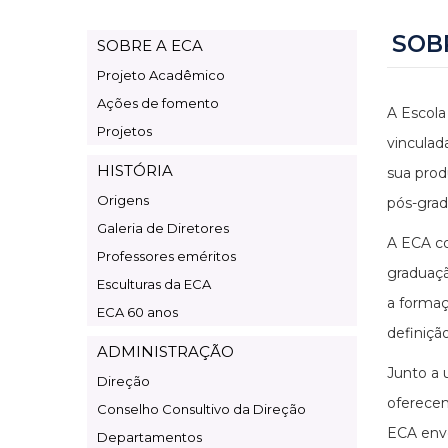
SOB
SOBRE A ECA
Page
Projeto Acadêmico
Institucional
Ações de fomento
A Escola
Projetos
vinculad
HISTÓRIA
sua prod
Origens
pós-grad
Galeria de Diretores
A ECA c
Professores eméritos
graduaçã
Esculturas da ECA
a formaç
ECA 60 anos
definiçã
ADMINISTRAÇÃO
Junto a 
Direção
oferecem
Conselho Consultivo da Direção
ECA envo
Departamentos