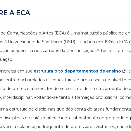
RE A ECA
 de Comunicações e Artes (ECA) é uma instituição pública de en
as à Universidade de São Paulo (USP). Fundada em 1966, a ECA é
ução acadêmica nos campos da Comunicação, Artes e Informação
uação.
ongrega em sua
estrutura oito departamentos de ensino
, 
o, entre bacharelados e licenciaturas, e uma escola de nível técn
ão de atores e atrizes. Tendo se constituído no cruzamento de
o, interdisciplinar, voltando-se tanto à formação profissional com
uma estrutura de disciplinas que dão conta de áreas fundamen
 disciplinas de caráter nitidamente laboratorial, congregando eq
lvem a colaboração frequente de professores visitantes, oriundos