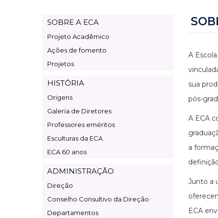
SOB
SOBRE A ECA
Page
Projeto Acadêmico
Institucional
Ações de fomento
A Escola
Projetos
vinculad
HISTÓRIA
sua prod
Origens
pós-grad
Galeria de Diretores
A ECA c
Professores eméritos
graduaçã
Esculturas da ECA
a formaç
ECA 60 anos
definiçã
ADMINISTRAÇÃO
Junto a 
Direção
oferecem
Conselho Consultivo da Direção
ECA envo
Departamentos