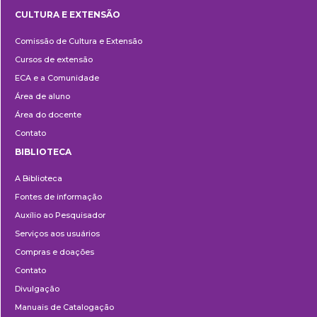
CULTURA E EXTENSÃO
Cultura
Comissão de Cultura e Extensão
e
Cursos de extensão
Extensão
ECA e a Comunidade
Área de aluno
Área do docente
Contato
BIBLIOTECA
Biblioteca
A Biblioteca
Fontes de informação
Auxílio ao Pesquisador
Serviços aos usuários
Compras e doações
Contato
Divulgação
Manuais de Catalogação