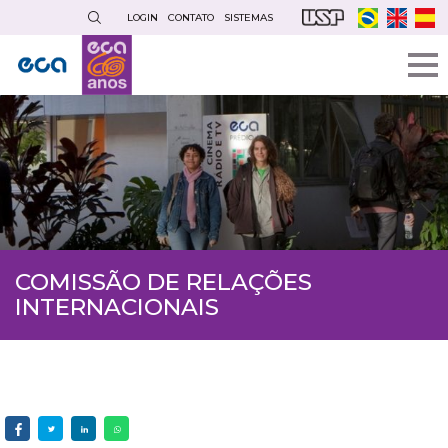
Pular
LOGIN
CONTATO
SISTEMAS
para
o
conteúdo
principal
COMISSÃO DE RELAÇÕES
INTERNACIONAIS