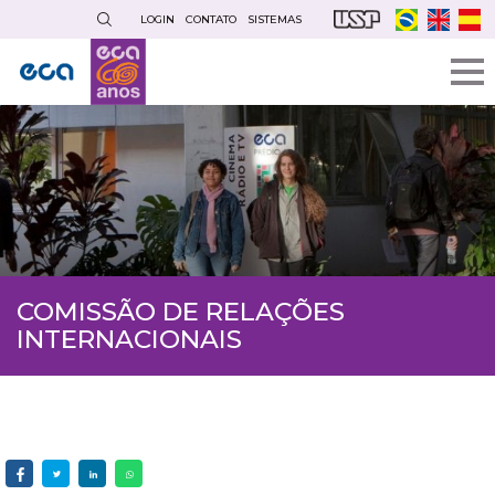
Pular
LOGIN
CONTATO
SISTEMAS
para
o
conteúdo
principal
COMISSÃO DE RELAÇÕES
INTERNACIONAIS