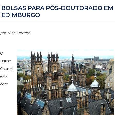
BOLSAS PARA PÓS-DOUTORADO EM
EDIMBURGO
por Nina Oliveira
O
British
Council
está
com