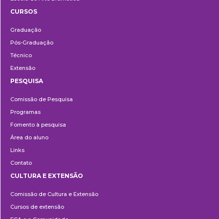
CURSOS
Ensino
Graduação
Pós-Graduação
Técnico
Extensão
PESQUISA
Pesquisa
Comissão de Pesquisa
Programas
Fomento à pesquisa
Área do aluno
Links
Contato
CULTURA E EXTENSÃO
Cultura
Comissão de Cultura e Extensão
e
Cursos de extensão
Extensão