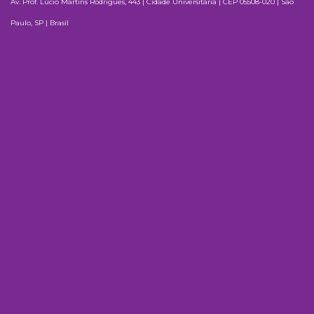
Av. Prof. Lúcio Martins Rodrigues, 443 | Cidade Universitária | CEP 05508-020 | São
Paulo, SP | Brasil