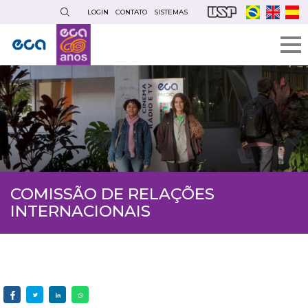
Pular
LOGIN
CONTATO
SISTEMAS
para
o
conteúdo
principal
COMISSÃO DE RELAÇÕES
INTERNACIONAIS