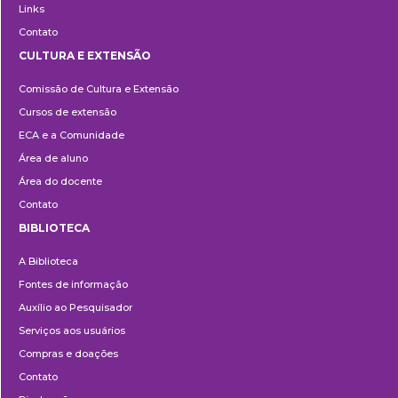
Links
Contato
CULTURA E EXTENSÃO
Cultura
Comissão de Cultura e Extensão
e
Cursos de extensão
Extensão
ECA e a Comunidade
Área de aluno
Área do docente
Contato
BIBLIOTECA
Biblioteca
A Biblioteca
Fontes de informação
Auxílio ao Pesquisador
Serviços aos usuários
Compras e doações
Contato