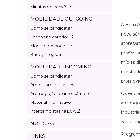
Minutas de convênio
MOBILIDADE OUTGOING
A Bern A
Como se candidatar
nova sér
Ecanos no exterior
atores/a
Mobilidade docente
profissi
Buddy Programs
mídias di
MOBILIDADE INCOMING
mestrado
Como se candidatar
promovid
Professores visitantes
Os encon
Prorrogação de intercâmbio
Material informativo
ao longo
Intercambistas na ECA
indústri
Nora Fin
NOTÍCIAS
Program
LINKS