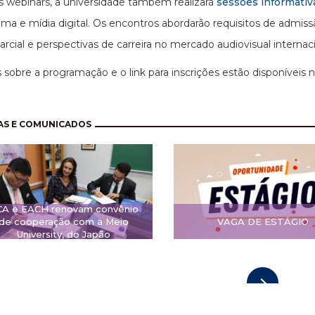
 webinars, a universidade também realizará
sessões informativ
ema e mídia digital. Os encontros abordarão requisitos de admissã
rcial e perspectivas de carreira no mercado audiovisual internaci
 sobre a programação e o link para inscrições estão disponíveis 
nação
AS E COMUNICADOS
CA e EACH renovam convênio
de cooperação com a Meio
VAGA DE ESTÁGIO
University, do Japão