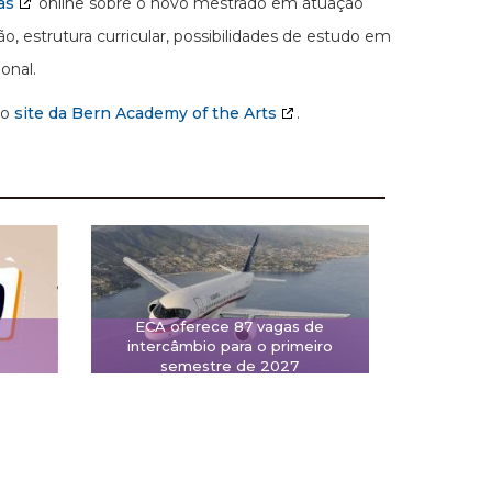
as
online sobre o novo mestrado em atuação
o, estrutura curricular, possibilidades de estudo em
onal.
no
site da Bern Academy of the Arts
.
ECA oferece 87 vagas de
intercâmbio para o primeiro
semestre de 2027