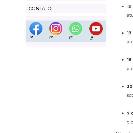
19
CONTATO
atu
17
at
16
pr
30
sob
7 
e 