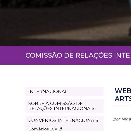
COMISSÃO DE RELAÇÕES INT
WEB
INTERNACIONAL
Page
ART
international
SOBRE A COMISSÃO DE
RELAÇÕES INTERNACIONAIS
por Nina
CONVÊNIOS INTERNACIONAIS
Convênios ECA