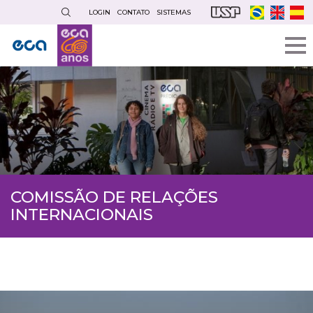
Pular
LOGIN
CONTATO
SISTEMAS
para
o
conteúdo
principal
COMISSÃO DE RELAÇÕES
INTERNACIONAIS