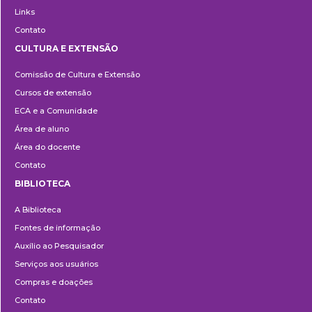
Links
Contato
CULTURA E EXTENSÃO
Cultura
Comissão de Cultura e Extensão
e
Cursos de extensão
Extensão
ECA e a Comunidade
Área de aluno
Área do docente
Contato
BIBLIOTECA
Biblioteca
A Biblioteca
Fontes de informação
Auxílio ao Pesquisador
Serviços aos usuários
Compras e doações
Contato