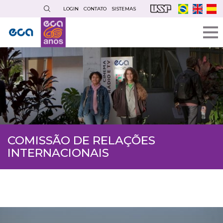
Pular
LOGIN
CONTATO
SISTEMAS
para
o
conteúdo
principal
COMISSÃO DE RELAÇÕES
INTERNACIONAIS