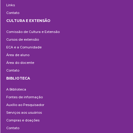
Links
Contato
CULTURA E EXTENSÃO
Cultura
Comissão de Cultura e Extensão
e
Cursos de extensão
Extensão
ECA e a Comunidade
Área de aluno
Área do docente
Contato
BIBLIOTECA
Biblioteca
A Biblioteca
Fontes de informação
Auxílio ao Pesquisador
Serviços aos usuários
Compras e doações
Contato