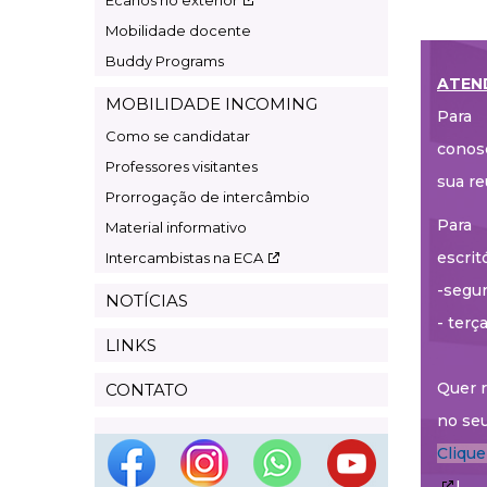
Ecanos no exterior
Mobilidade docente
Buddy Programs
ATEN
MOBILIDADE INCOMING
Para 
Como se candidatar
conos
Professores visitantes
sua re
Prorrogação de intercâmbio
Para 
Material informativo
escrit
Intercambistas na ECA
-segun
NOTÍCIAS
- terç
LINKS
Quer r
CONTATO
no seu
Cliqu
!