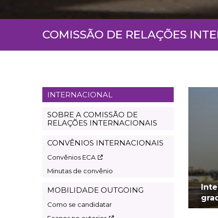
COMISSÃO DE RELAÇÕES INT
INTERNACIONAL
Page
international
SOBRE A COMISSÃO DE
RELAÇÕES INTERNACIONAIS
CONVÊNIOS INTERNACIONAIS
Convênios ECA
Minutas de convênio
Int
MOBILIDADE OUTGOING
gra
Como se candidatar