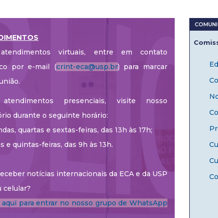
DIMENTOS
Comiss
atendimentos virtuais, entre em contato
Ed
co por e-mail (
crint-eca@usp.br
) para marcar
Co
união.
No
atendimentos presenciais, visite nosso
Co
ório durante o seguinte horário:
Pr
das, quartas e sextas-feiras, das 13h às 17h;
as e quintas-feiras, das 9h às 13h.
Cu
Cu
eceber notícias internacionais da ECA e da USP
Co
 celular?
e aqui para entrar no nosso grupo de WhatsApp