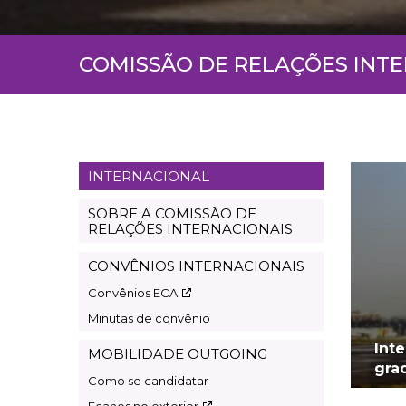
COMISSÃO DE RELAÇÕES INT
INTERNACIONAL
Page
international
SOBRE A COMISSÃO DE
RELAÇÕES INTERNACIONAIS
CONVÊNIOS INTERNACIONAIS
Convênios ECA
Minutas de convênio
Int
MOBILIDADE OUTGOING
gra
Como se candidatar