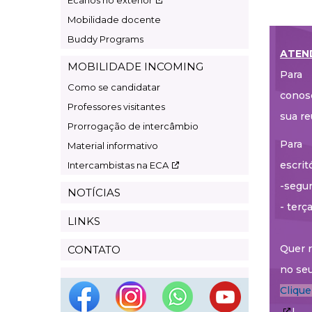
Ecanos no exterior
Mobilidade docente
Buddy Programs
ATEN
MOBILIDADE INCOMING
Para 
Como se candidatar
conos
Professores visitantes
sua re
Prorrogação de intercâmbio
Para 
Material informativo
escrit
Intercambistas na ECA
-segun
NOTÍCIAS
- terç
LINKS
Quer r
CONTATO
no seu
Cliqu
!