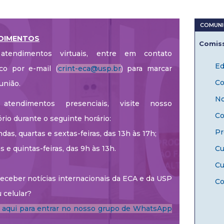
DIMENTOS
Comiss
atendimentos virtuais, entre em contato
Ed
co por e-mail (
crint-eca@usp.br
) para marcar
Co
união.
No
atendimentos presenciais, visite nosso
Co
ório durante o seguinte horário:
Pr
das, quartas e sextas-feiras, das 13h às 17h;
as e quintas-feiras, das 9h às 13h.
Cu
Cu
eceber notícias internacionais da ECA e da USP
Co
 celular?
e aqui para entrar no nosso grupo de WhatsApp