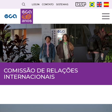
Pular
LOGIN
CONTATO
SISTEMAS
para
o
conteúdo
principal
COMISSÃO DE RELAÇÕES
INTERNACIONAIS