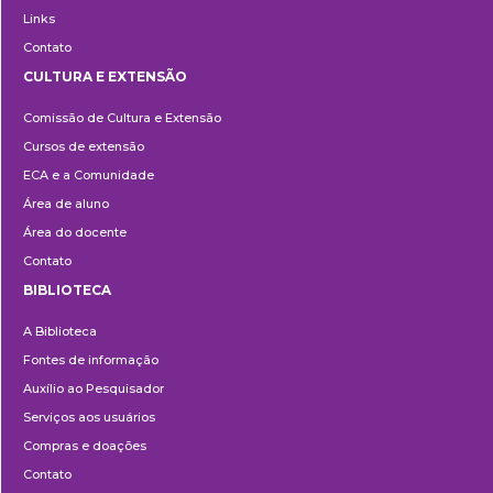
Links
Contato
CULTURA E EXTENSÃO
Cultura
Comissão de Cultura e Extensão
e
Cursos de extensão
Extensão
ECA e a Comunidade
Área de aluno
Área do docente
Contato
BIBLIOTECA
Biblioteca
A Biblioteca
Fontes de informação
Auxílio ao Pesquisador
Serviços aos usuários
Compras e doações
Contato