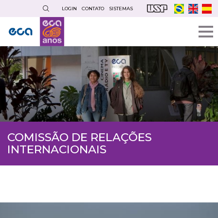
Pular
LOGIN
CONTATO
SISTEMAS
para
o
conteúdo
principal
COMISSÃO DE RELAÇÕES
INTERNACIONAIS