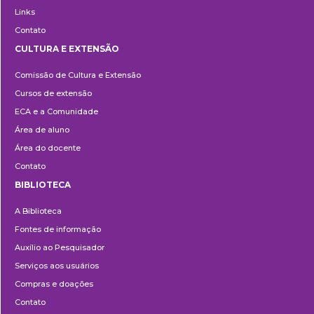
Links
Contato
CULTURA E EXTENSÃO
Cultura
Comissão de Cultura e Extensão
e
Cursos de extensão
Extensão
ECA e a Comunidade
Área de aluno
Área do docente
Contato
BIBLIOTECA
Biblioteca
A Biblioteca
Fontes de informação
Auxílio ao Pesquisador
Serviços aos usuários
Compras e doações
Contato