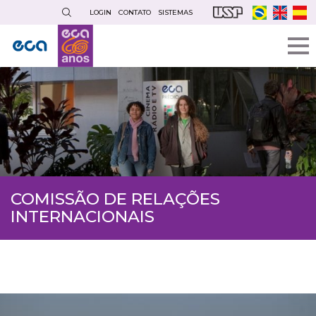
Pular
LOGIN
CONTATO
SISTEMAS
para
o
conteúdo
principal
COMISSÃO DE RELAÇÕES
INTERNACIONAIS