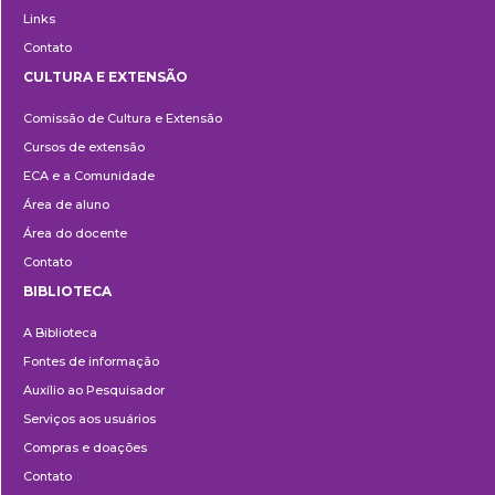
Links
Contato
CULTURA E EXTENSÃO
Cultura
Comissão de Cultura e Extensão
e
Cursos de extensão
Extensão
ECA e a Comunidade
Área de aluno
Área do docente
Contato
BIBLIOTECA
Biblioteca
A Biblioteca
Fontes de informação
Auxílio ao Pesquisador
Serviços aos usuários
Compras e doações
Contato