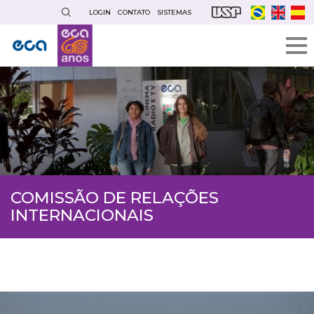
Pular
LOGIN
CONTATO
SISTEMAS
para
o
conteúdo
principal
COMISSÃO DE RELAÇÕES
INTERNACIONAIS