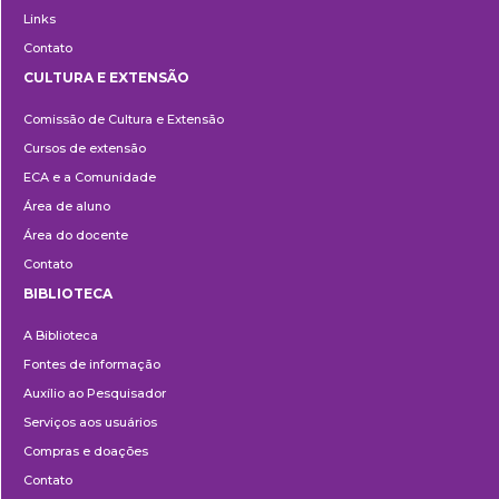
Links
Contato
CULTURA E EXTENSÃO
Cultura
Comissão de Cultura e Extensão
e
Cursos de extensão
Extensão
ECA e a Comunidade
Área de aluno
Área do docente
Contato
BIBLIOTECA
Biblioteca
A Biblioteca
Fontes de informação
Auxílio ao Pesquisador
Serviços aos usuários
Compras e doações
Contato