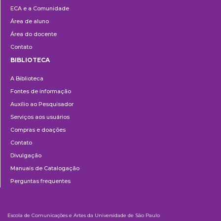
Extensão
ECA e a Comunidade
Área de aluno
Área do docente
Contato
BIBLIOTECA
Biblioteca
A Biblioteca
Fontes de informação
Auxílio ao Pesquisador
Serviços aos usuários
Compras e doações
Contato
Divulgação
Manuais de Catalogação
Perguntas frequentes
Escola de Comunicações e Artes da Universidade de São Paulo