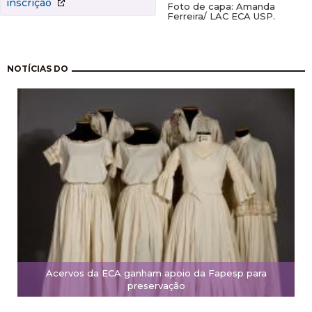
inscrição
Foto de capa: Amanda
Ferreira/ LAC ECA USP.
Paginação
NOTÍCIAS DO
Acervos da ECA ganham apoio da Fapesp para
preservação