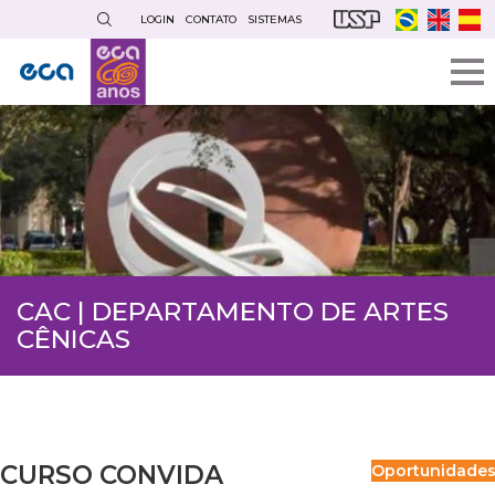
Pular
LOGIN
CONTATO
SISTEMAS
para
o
conteúdo
principal
CAC | DEPARTAMENTO DE ARTES
CÊNICAS
CURSO CONVIDA
Oportunidade