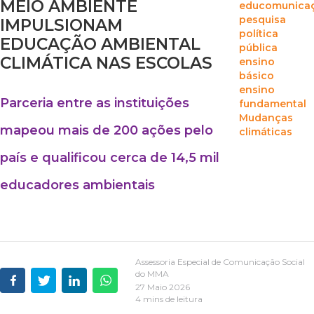
MEIO AMBIENTE
educomunica
pesquisa
IMPULSIONAM
política
EDUCAÇÃO AMBIENTAL
pública
CLIMÁTICA NAS ESCOLAS
ensino
básico
ensino
Parceria entre as instituições
fundamental
Mudanças
mapeou mais de 200 ações pelo
climáticas
país e qualificou cerca de 14,5 mil
educadores ambientais
Assessoria Especial de Comunicação Social
do MMA
27 Maio 2026
4 mins de leitura