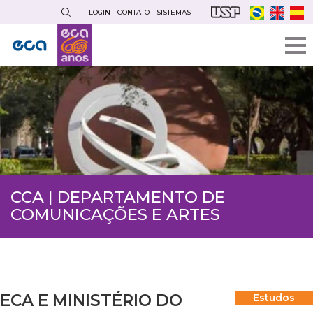
Pular
LOGIN
CONTATO
SISTEMAS
para
o
conteúdo
principal
CCA | DEPARTAMENTO DE
COMUNICAÇÕES E ARTES
ECA E MINISTÉRIO DO
Estudos