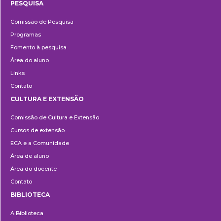
PESQUISA
Pesquisa
Comissão de Pesquisa
Programas
Fomento à pesquisa
Área do aluno
Links
Contato
CULTURA E EXTENSÃO
Cultura
Comissão de Cultura e Extensão
e
Cursos de extensão
Extensão
ECA e a Comunidade
Área de aluno
Área do docente
Contato
BIBLIOTECA
Biblioteca
A Biblioteca