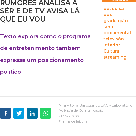
RUMORES ANALISA A
pesquisa
SÉRIE DE TV AVISA LÁ
pós-
QUE EU VOU
graduação
série
documental
Texto explora como o programa
televisão
interior
de entretenimento também
Cultura
streaming
expressa um posicionamento
político
Ana Vitória Barbosa, do LAC - Laboratório
Agência de Comunicação
21 Maio 2026
7 mins de leitura