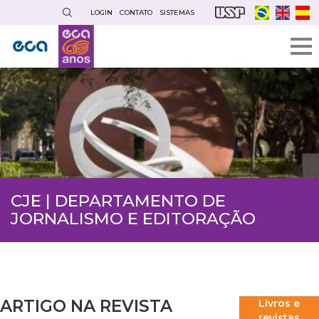
Pular
LOGIN
CONTATO
SISTEMAS
para
o
conteúdo
principal
CJE | DEPARTAMENTO DE
JORNALISMO E EDITORAÇÃO
ARTIGO NA REVISTA
Livros e
revistas