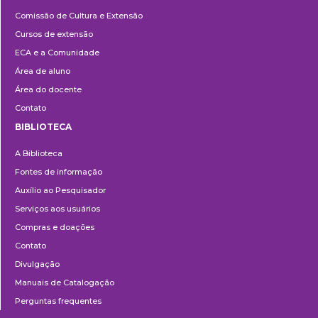
Cultura
Comissão de Cultura e Extensão
e
Cursos de extensão
Extensão
ECA e a Comunidade
Área de aluno
Área do docente
Contato
BIBLIOTECA
Biblioteca
A Biblioteca
Fontes de informação
Auxílio ao Pesquisador
Serviços aos usuários
Compras e doações
Contato
Divulgação
Manuais de Catalogação
Perguntas frequentes