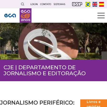
Pular
LOGIN
CONTATO
SISTEMAS
para
o
conteúdo
principal
CJE | DEPARTAMENTO DE
JORNALISMO E EDITORAÇÃO
JORNALISMO PERIFÉRICO:
Livros e
revistas