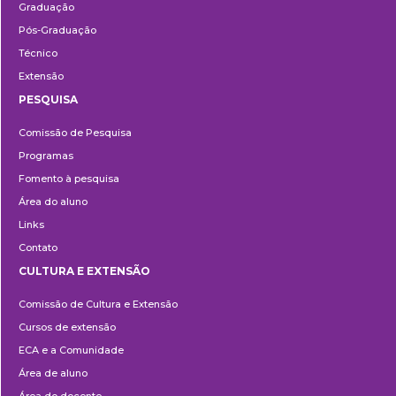
Graduação
Pós-Graduação
Técnico
Extensão
PESQUISA
Pesquisa
Comissão de Pesquisa
Programas
Fomento à pesquisa
Área do aluno
Links
Contato
CULTURA E EXTENSÃO
Cultura
Comissão de Cultura e Extensão
e
Cursos de extensão
Extensão
ECA e a Comunidade
Área de aluno
Área do docente