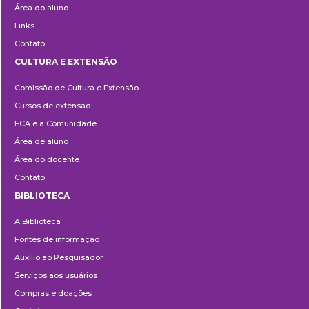
Área do aluno
Links
Contato
CULTURA E EXTENSÃO
Cultura
Comissão de Cultura e Extensão
e
Cursos de extensão
Extensão
ECA e a Comunidade
Área de aluno
Área do docente
Contato
BIBLIOTECA
Biblioteca
A Biblioteca
Fontes de informação
Auxílio ao Pesquisador
Serviços aos usuários
Compras e doações