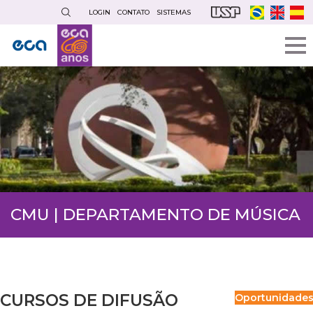
Pular
LOGIN
CONTATO
SISTEMAS
para
o
conteúdo
principal
CMU | DEPARTAMENTO DE MÚSICA
CURSOS DE DIFUSÃO
Oportunidade