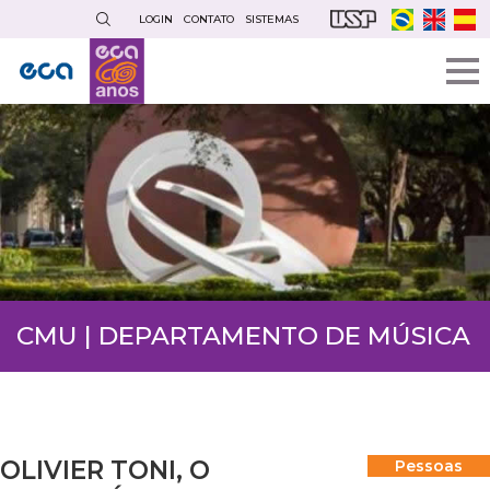
Pular
LOGIN
CONTATO
SISTEMAS
para
o
conteúdo
principal
CMU | DEPARTAMENTO DE MÚSICA
OLIVIER TONI, O
Pessoas