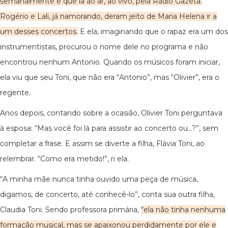
semanalmente e que ia ao ar, ao vivo, pela Rádio Gazeta.
Rogério e Lali, já namorando, deram jeito de Maria Helena ir a
um desses concertos.
E ela, imaginando que o rapaz era um dos
instrumentistas, procurou o nome dele no programa e não
encontrou nenhum Antonio. Quando os músicos foram iniciar,
ela viu que seu Toni, que não era “Antonio”, mas “Olivier”, era o
regente.
Anos depois, contando sobre a ocasião, Olivier Toni perguntava
à esposa: “Mas você foi lá para assistir ao concerto ou…?”, sem
completar a frase. E assim se diverte a filha, Flávia Toni, ao
relembrar. “Como era metido!”, ri ela.
“A minha mãe nunca tinha ouvido uma peça de música,
digamos, de concerto, até conhecê-lo”, conta sua outra filha,
Claudia Toni. Sendo professora primária,
“ela não tinha nenhuma
formação musical, mas se apaixonou perdidamente por ele e