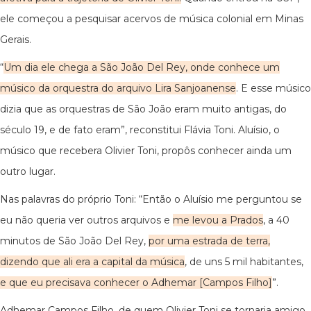
ele começou a pesquisar acervos de música colonial em Minas
Gerais.
“
Um dia ele chega a São João Del Rey, onde conhece um
músico da orquestra do arquivo Lira Sanjoanense
. E esse músico
dizia que as orquestras de São João eram muito antigas, do
século 19, e de fato eram”, reconstitui Flávia Toni. Aluísio, o
músico que recebera Olivier Toni, propôs conhecer ainda um
outro lugar.
Nas palavras do próprio Toni: “Então o Aluísio me perguntou se
eu não queria ver outros arquivos e
me levou a Prados
, a 40
minutos de São João Del Rey,
por uma estrada de terra,
dizendo que ali era a capital da música
, de uns 5 mil habitantes,
e que eu precisava conhecer o Adhemar [Campos Filho]
”.
Adhemar Campos Filho, de quem Olivier Toni se tornaria amigo,