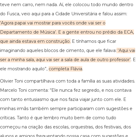
teve nem carro, nem nada. Aí, ele colocou todo mundo dentro
do Fusca, veio aqui para a Cidade Universitária e falou assim:
‘Agora papai vai mostrar para vocês onde vai ser o
Departamento de Música’. E a gente entrou no prédio da ECA,
que ainda estava em construção.
E tínhamos que ficar
imaginando aqueles blocos de cimento, que ele falava:
‘Aqui vai
ser a minha sala, aqui vai ser a sala de aula de outro professor’
. E
ele mostrando aquilo”,
completa Flávia
.
Olivier Toni compartilhava com toda a família as suas atividades.
Marcelo Toni comenta: “Ele nunca fez segredo, e nos contava
com tanto entusiasmo que nos fazia viajar junto com ele. E
minhas irmãs também sempre participaram com sugestões e
críticas. Tanto é que lembro muito bem de como tudo
começou na criação das escolas, orquestras, dos festivais, dos
alunos e amigos frequentando nossa casa com sugestões e