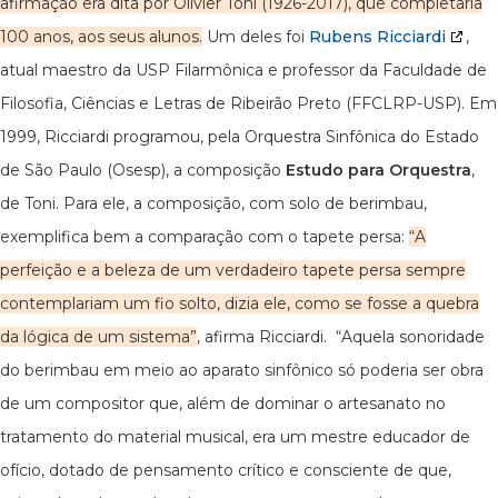
afirmação era dita por Olivier Toni (1926-2017), que completaria
100 anos, aos seus alunos.
Um deles foi
Rubens Ricciardi
,
atual maestro da USP Filarmônica e professor da Faculdade de
Filosofia, Ciências e Letras de Ribeirão Preto (FFCLRP-USP). Em
1999, Ricciardi programou, pela Orquestra Sinfônica do Estado
de São Paulo (Osesp), a composição
Estudo para Orquestra
,
de Toni. Para ele, a composição, com solo de berimbau,
exemplifica bem a comparação com o tapete persa:
“A
perfeição e a beleza de um verdadeiro tapete persa sempre
contemplariam um fio solto, dizia ele, como se fosse a quebra
da lógica de um sistema”
, afirma Ricciardi. “Aquela sonoridade
do berimbau em meio ao aparato sinfônico só poderia ser obra
de um compositor que, além de dominar o artesanato no
tratamento do material musical, era um mestre educador de
ofício, dotado de pensamento crítico e consciente de que,