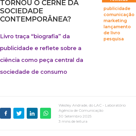
TORNOU O CERNE DA
publicidade
SOCIEDADE
comunicação
CONTEMPORÂNEA?
marketing
lançamento
de livro
Livro traça “biografia” da
pesquisa
publicidade e reflete sobre a
ciência como peça central da
sociedade de consumo
Weslley Andrade, do LAC - Laboratório
Agência de Comunicação
30 Setembro 2025
3 mins de leitura