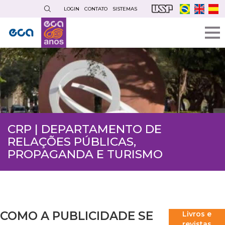
Pular
LOGIN
CONTATO
SISTEMAS
para
o
conteúdo
principal
CRP | DEPARTAMENTO DE
RELAÇÕES PÚBLICAS,
PROPAGANDA E TURISMO
COMO A PUBLICIDADE SE
Livros e
revistas