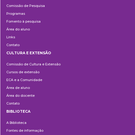
Pesquisa
Comissão de Pesquisa
Programas
Fomento à pesquisa
Área do aluno
Links
Contato
CULTURA E EXTENSÃO
Cultura
Comissão de Cultura e Extensão
e
Cursos de extensão
Extensão
ECA e a Comunidade
Área de aluno
Área do docente
Contato
BIBLIOTECA
Biblioteca
A Biblioteca
Fontes de informação