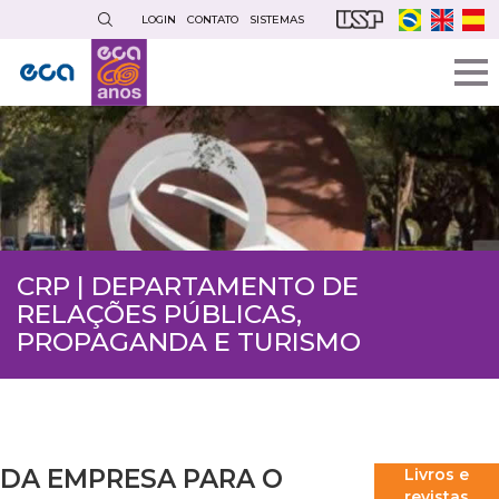
Pular
LOGIN
CONTATO
SISTEMAS
para
o
conteúdo
principal
CRP | DEPARTAMENTO DE
RELAÇÕES PÚBLICAS,
PROPAGANDA E TURISMO
DA EMPRESA PARA O
Livros e
revistas