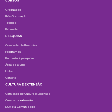
CURSOS
Ensino
Graduação
Pós-Graduação
Técnico
Extensão
PESQUISA
Pesquisa
Comissão de Pesquisa
Programas
Fomento à pesquisa
Área do aluno
Links
Contato
CULTURA E EXTENSÃO
Cultura
Comissão de Cultura e Extensão
e
Cursos de extensão
Extensão
ECA e a Comunidade